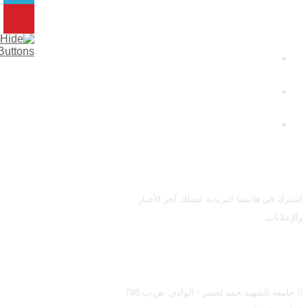
روابط سريعة
وزارة التعليم العالي والبحث
العلمي
جامعة الشهيد حمه لخضر
الوادي
كلية الحقوق و العلوم
السياسية
القائمة البريدية
اشترك في قائمتنا البريدية ليصلك آخر الأخبار
والإعلانات.
اتصل بنا
جامعة الشهيد حمه لخضر - الوادي, ص.ب 798