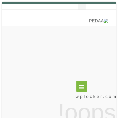
w-p-l-o-c-k-e-r-.-c-o-m
oops!