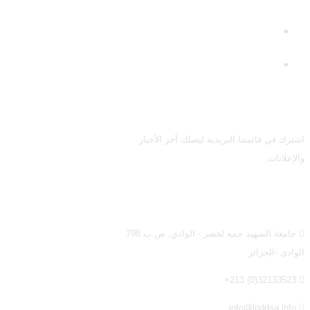
العلمي
جامعة الشهيد حمه لخضر
الوادي
كلية الحقوق و العلوم
السياسية
القائمة البريدية
اشترك في قائمتنا البريدية ليصلك آخر الأخبار
والإعلانات.
اتصل بنا
جامعة الشهيد حمه لخضر - الوادي, ص.ب 798
الوادي -الجزائر
32133523(0) 213+
info@lpddsa.info